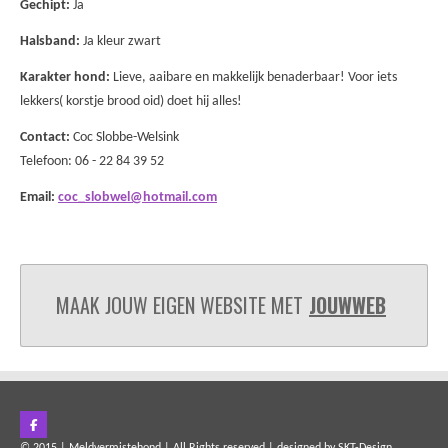
Gechipt:
Ja
Halsband:
Ja kleur zwart
Karakter hond:
Lieve, aaibare en makkelijk benaderbaar! Voor iets
lekkers( korstje brood oid) doet hij alles!
Contact:
Coc Slobbe-Welsink
Telefoon: 06 - 22 84 39 52
Email:
coc_slobwel@hotmail.com
MAAK JOUW EIGEN WEBSITE MET
JOUWWEB
F
a