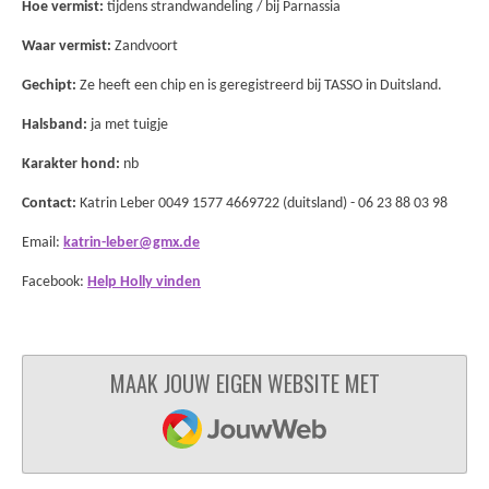
Hoe vermist:
tijdens strandwandeling / bij Parnassia
Waar vermist:
Zandvoort
Gechipt:
Ze heeft een chip en is geregistreerd bij TASSO in Duitsland.
Halsband:
ja met tuigje
Karakter hond:
nb
Contact:
Katrin Leber
0049 1577 4669722 (duitsland) -
06 23 88 03 98
Email:
katrin-leber@gmx.de
Facebook:
Help Holly vinden
MAAK JOUW EIGEN WEBSITE MET
JOUWWEB