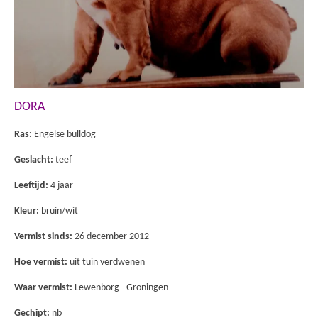
DORA
Ras:
Engelse bulldog
Geslacht:
teef
Leeftijd:
4 jaar
Kleur:
bruin/wit
Vermist sinds:
26 december 2012
Hoe vermist:
uit tuin verdwenen
Waar vermist:
Lewenborg - Groningen
Gechipt:
nb