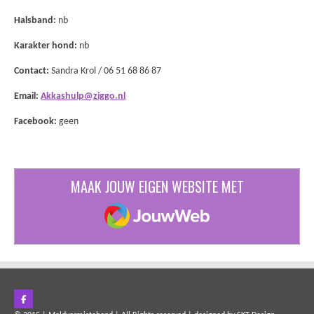
Halsband:
nb
Karakter hond:
nb
Contact:
Sandra Krol / 06 51 68 86 87
Email:
Akkashulp@ziggo.nl
Facebook:
geen
MAAK JOUW EIGEN WEBSITE MET
JOUWWEB
F
a